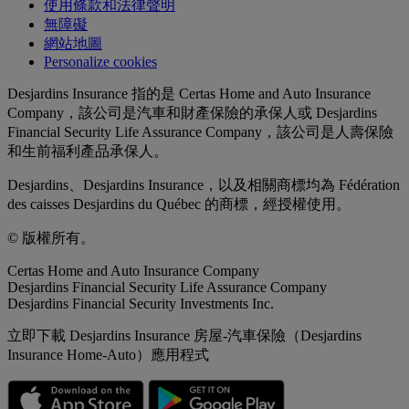
使用條款和法律聲明
無障礙
網站地圖
Personalize cookies
Desjardins Insurance 指的是 Certas Home and Auto Insurance
Company，該公司是汽車和財產保險的承保人或 Desjardins
Financial Security Life Assurance Company，該公司是人壽保險
和生前福利產品承保人。
Desjardins、Desjardins Insurance，以及相關商標均為 Fédération
des caisses Desjardins du Québec 的商標，經授權使用。
© 版權所有。
Certas Home and Auto Insurance Company
Desjardins Financial Security Life Assurance Company
Desjardins Financial Security Investments Inc.
立即下載 Desjardins Insurance 房屋-汽車保險（Desjardins
Insurance Home-Auto）應用程式